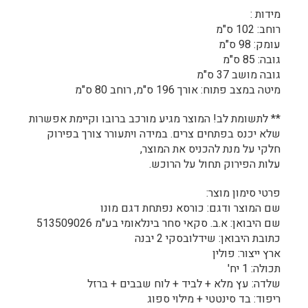
מידות :
רוחב: 102 ס"מ
עומק: 98 ס"מ
גובה: 85 ס"מ
גובה מושב 37 ס"מ
מיטה במצב פתוח: אורך 196 ס"מ, רוחב 80 ס"מ
** לתשומת לב! המוצר מגיע מורכב ברובו וקיימת אפשרות
שלא יכנס בפתחים צרים. במידה ויתעורר צורך בפירוק
חלקי על מנת להכניס את המוצר,
עלות הפירוק תחול על הרוכש.
פרטי סימון מוצר:
שם המוצר ודגם: כורסא נפתחת דגם מונו
שם היבואן: א.ב. סקאי סחר בינלאומי בע"מ 513509026
כתובת היבואן: שידלובסקי 2 יבנה
ארץ ייצור: פולין
תכולה: 1 יח'
שלדה: עץ מלא + לביד + לוח שבבים + ברזל
ריפוד: בד סינטטי + מילוי ספוג