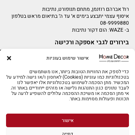
רח' אברהם רוזנמן, מתחם תנופורט, נתיבות
איסוף עצמי יתבצע בימים א' עד ה' בתיאום מראש בטלפון
08-9999880
ב-
WAZE
: הום דקור נתיבות
בירורים לגבי אספקה ורכישה
בירור לגבי אספקה -ניתן לפנות למייל:
sigal@home-decor.co.il
להזמנות 073-2002666
אישור שימוש בעוגיות
פניות לפני רכישה – ניתן לפנות למייל: omer@home-
decor.co.il
כדי לספק את החוויות הטובות ביותר, אנו משתמשים
בטכנולוגיות כמו עוגיות (Cookies) לאחסון ו/או גישה למידע על
המכשיר. מתן הסכמה לשימוש בטכנולוגיות אלו יאפשר לנו
לעבד נתונים כגון התנהגות גלישה או מזהים ייחודיים באתר זה.
אי מתן הסכמה או משיכת ההסכמה עלולים להשפיע לרעה על
תכונות ופעולות מסוימות באתר.
לרכישה טלפונית: 073-2002666
אישור
דחייה