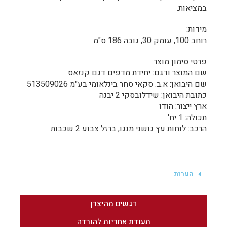
במציאות.
מידות:
רוחב 100, עומק 30, גובה 186 ס"מ
פרטי סימון מוצר:
שם המוצר ודגם: יחידת מדפים דגם קנזאס
שם היבואן: א.ב. סקאי סחר בינלאומי בע"מ 513509026
כתובת היבואן: שידלובסקי 2 יבנה
ארץ ייצור: הודו
תכולה: 1 יח'
הרכב: לוחות עץ גושני מנגו, ברזל צבוע 2 שכבות
הערות
דגשים מהיצרן
תעודת אחריות להורדה