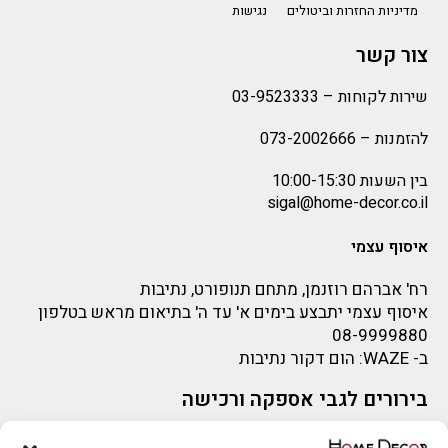
מדיניות החזרות וביטולים
נגישות
צור קשר
שירות לקוחות –
03-9523333
להזמנות –
073-2002666
בין השעות 10:00-15:30
sigal@home-decor.co.il
איסוף עצמי
רח' אברהם רוזנמן, מתחם תנופורט, נתיבות
איסוף עצמי יתבצע בימים א' עד ה' בתיאום מראש בטלפון
08-9999880
ב-
WAZE
: הום דקור נתיבות
בירורים לגבי אספקה ורכישה
בירור לגבי אספקה -ניתן לפנות למייל:
sigal@home-decor.co.il