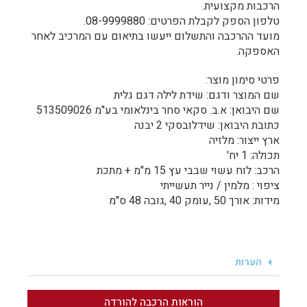
הרכבות מקצועית.
טלפון הספק לקבלת הפרטים: 08-9999880.
מועד ההרכבה והתשלום ייעשו בתיאום עם המרכיב לאחר
האספקה.
פרטי סימון מוצר:
שם המוצר ודגם: שידת לילה דגם גלית
שם היבואן: א.ב. סקאי סחר בינלאומי בע"מ 513509026
כתובת היבואן: שידלובסקי 2 יבנה
ארץ ייצור: מלזיה
תכולה: 1 יח'
הרכב: לוח עשוי שבבי עץ 15 מ"מ + מתכת
ציפוי : מלמין / נייר תעשייתי
מידות: אורך 50 ,עומק 40 ,גובה 48 ס"מ
הערות
הוראות הרכבה להורדה