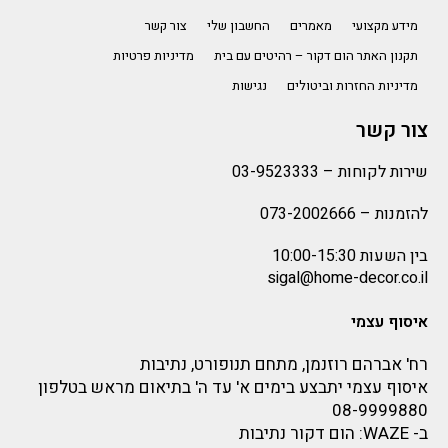
מידע מקצועי
מאמרים
החשבון שלי
צור קשר
תקנון האתר הום דקור – רהיטים עם בית
מדיניות פרטיות
מדיניות החזרות וביטולים
נגישות
צור קשר
שירות לקוחות –
03-9523333
להזמנות –
073-2002666
בין השעות 10:00-15:30
sigal@home-decor.co.il
איסוף עצמי
רח' אברהם רוזנמן, מתחם תנופורט, נתיבות
איסוף עצמי יתבצע בימים א' עד ה' בתיאום מראש בטלפון
08-9999880
ב-
WAZE
: הום דקור נתיבות