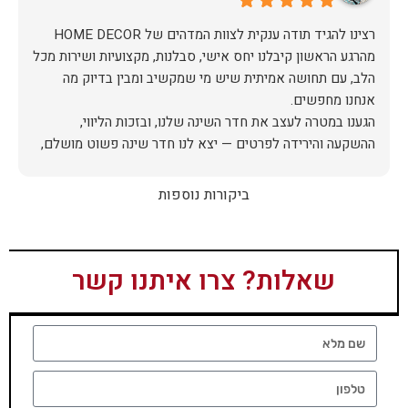
מהרגע הראשון קיבלנו יחס אישי, סבלנות, מקצועיות ושירות מכל
הלב, עם תחושה אמיתית שיש מי שמקשיב ומבין בדיוק מה
הגענו במטרה לעצב את חדר השינה שלנו, ובזכות הליווי,
ההשקעה והירידה לפרטים — יצא לנו חדר שינה פשוט מושלם,
האיכות ברמה גבוהה, העיצוב מהמם, וכל התהליך היה נעים,
ביקורות נוספות
אין ספק שעשינו את הבחירה הנכונה. ממליצים מכל הלב לכל מי
שמחפש ריהוט איכותי ושירות ברמה אחרת. תודה רבה!
שאלות? צרו איתנו קשר