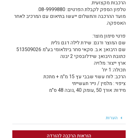
הרכבות מקצועית.
טלפון הספק לקבלת הפרטים: 08-9999880.
מועד ההרכבה והתשלום ייעשו בתיאום עם המרכיב לאחר
האספקה.
פרטי סימון מוצר:
שם המוצר ודגם: שידת לילה דגם גלית
שם היבואן: א.ב. סקאי סחר בינלאומי בע"מ 513509026
כתובת היבואן: שידלובסקי 2 יבנה
ארץ ייצור: מלזיה
תכולה: 1 יח'
הרכב: לוח עשוי שבבי עץ 15 מ"מ + מתכת
ציפוי : מלמין / נייר תעשייתי
מידות: אורך 50 ,עומק 40 ,גובה 48 ס"מ
הערות
הוראות הרכבה להורדה