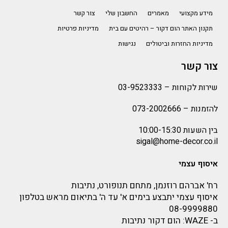
מידע מקצועי
מאמרים
החשבון שלי
צור קשר
תקנון האתר הום דקור – רהיטים עם בית
מדיניות פרטיות
מדיניות החזרות וביטולים
נגישות
צור קשר
שירות לקוחות –
03-9523333
להזמנות –
073-2002666
בין השעות 10:00-15:30
sigal@home-decor.co.il
איסוף עצמי
רח' אברהם רוזנמן, מתחם תנופורט, נתיבות
איסוף עצמי יתבצע בימים א' עד ה' בתיאום מראש בטלפון
08-9999880
ב-
WAZE
: הום דקור נתיבות