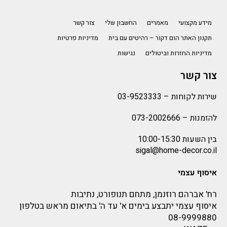
מידע מקצועי
מאמרים
החשבון שלי
צור קשר
תקנון האתר הום דקור – רהיטים עם בית
מדיניות פרטיות
מדיניות החזרות וביטולים
נגישות
צור קשר
שירות לקוחות –
03-9523333
להזמנות –
073-2002666
בין השעות 10:00-15:30
sigal@home-decor.co.il
איסוף עצמי
רח' אברהם רוזנמן, מתחם תנופורט, נתיבות
איסוף עצמי יתבצע בימים א' עד ה' בתיאום מראש בטלפון
08-9999880