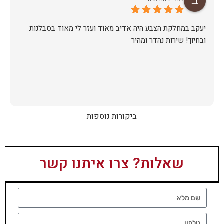
ערב לפני ההגעה של המוביל (יובל) הוא התקשר לוודא כתובת
ופרטים ובבוקר שלמחרת הגיע עם כל הסחורה עטופה וארוזה
יעקב במחלקת הצבע היה אדיב מאוד ועזר לי מאוד בסבלנות
ובחיוך! שירות נהדר ומהיר
תודה לכם הום דקור, אתם דוגמא ומופת לאיך חנויות צריכות
זכיתם ביושר בלקוחה שבטוח תחזור!
ביקורות נוספות
שאלות? צרו איתנו קשר