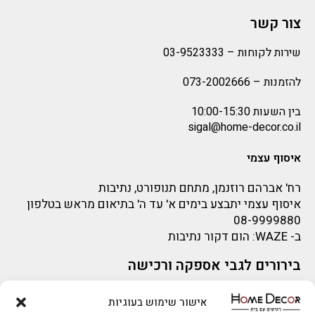
צור קשר
שירות לקוחות –
03-9523333
להזמנות –
073-2002666
בין השעות 10:00-15:30
sigal@home-decor.co.il
איסוף עצמי
רח' אברהם רוזנמן, מתחם תנופורט, נתיבות
איסוף עצמי יתבצע בימים א' עד ה' בתיאום מראש בטלפון
08-9999880
ב-
WAZE
: הום דקור נתיבות
בירורים לגבי אספקה ורכישה
בירור לגבי אספקה -ניתן לפנות למייל:
sigal@home-decor.co.il
אישור שימוש בעוגיות
פניות לפני רכישה – ניתן לפנות למייל: omer@home-