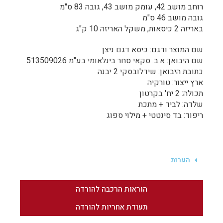
רוחב מושב 42, עומק מושב 43, גובה 83 ס"מ
גובה מושב 46 ס"מ
באריזה 2 כיסאות, משקל האריזה 10 ק"ג
שם המוצר ודגם: כיסא דגם ניצן
שם היבואן: א.ב. סקאי סחר בינלאומי בע"מ 513509026
כתובת היבואן: שידלובסקי 2 יבנה
ארץ ייצור: טורקיה
תכולה: 2 יח' בקרטון
שלדה: לביד + מתכת
ריפוד: בד סינטטי + מילוי ספוג
הערות
הוראות הרכבה להורדה
תעודת אחריות להורדה