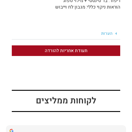
ריפוד: בד סינטטי + מילוי ספוג
הוראות ניקוי כללי: מגבון לח וייבוש
הערות
תעודת אחריות להורדה
לקוחות ממליצים