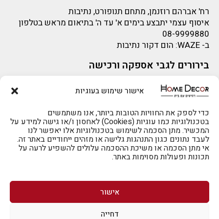
רח' אברהם רוזנמן, מתחם תנופורט, נתיבות
איסוף עצמי יתבצע בימים א' עד ה' בתיאום מראש בטלפון
08-9999880
ב-
WAZE
: הום דקור נתיבות
בירורים לגבי אספקה ורכישה
בירור לגבי אספקה -ניתן לפנות למייל:
sigal@home-decor.co.il
אישור שימוש בעוגיות
פניות לפני רכישה – ניתן לפנות למייל: omer@home-
להזמנות 073-2002666
decor.co.il
כדי לספק את החוויות הטובות ביותר, אנו משתמשים
בטכנולוגיות כמו עוגיות (Cookies) לאחסון ו/או גישה למידע על
המכשיר. מתן הסכמה לשימוש בטכנולוגיות אלו יאפשר לנו
לעבד נתונים כגון התנהגות גלישה או מזהים ייחודיים באתר זה.
אי מתן הסכמה או משיכת ההסכמה עלולים להשפיע לרעה על
תכונות ופעולות מסוימות באתר.
לרכישה טלפונית: 073-2002666
אישור
דחייה
לביטול הזמנה