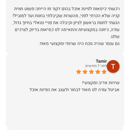
רכשתי כיסאות לפינת אוכל בהום דקור וזו הייתה פשוט חווית
הגעתי לחנות בראשון לציון וקיבלה את פניי נטאלי בחיוך גדול,
עזרה, כיוונה במקצועיות והתאימה לנו כסיאות בדיוק לצרכים
כשבוע לאחר הרכישה יצרו איתי קשר משרות הלקוחות לתאם
הגעה, יש לציין שהיו מאוד מתחשבים בלוז הצפוף שלי ותיאמו
Tamir
לפני 7 חודשים
ערב לפני ההגעה של המוביל (יובל) הוא התקשר לוודא כתובת
ופרטים ובבוקר שלמחרת הגיע עם כל הסחורה עטופה וארוזה
אביטל עזרה לנו מאוד לבחור ולעצב את הפינת אוכל
תודה לכם הום דקור, אתם דוגמא ומופת לאיך חנויות צריכות
זכיתם ביושר בלקוחה שבטוח תחזור!