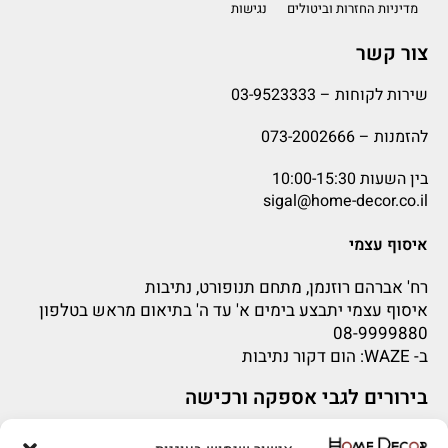
מדיניות החזרות וביטולים
נגישות
צור קשר
שירות לקוחות –
03-9523333
להזמנות –
073-2002666
בין השעות 10:00-15:30
sigal@home-decor.co.il
איסוף עצמי
רח' אברהם רוזנמן, מתחם תנופורט, נתיבות
איסוף עצמי יתבצע בימים א' עד ה' בתיאום מראש בטלפון
08-9999880
ב-
WAZE
: הום דקור נתיבות
בירורים לגבי אספקה ורכישה
בירור לגבי אספקה -ניתן לפנות למייל:
sigal@home-decor.co.il