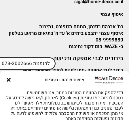
sigal@home-decor.co.il
איסוף עצמי
רח' אברהם רוזנמן, מתחם תנופורט, נתיבות
איסוף עצמי יתבצע בימים א' עד ה' בתיאום מראש בטלפון
08-9999880
ב-
WAZE
: הום דקור נתיבות
בירורים לגבי אספקה ורכישה
להזמנות 073-2002666
בירור לגבי אספקה -ניתן לפנות למייל:
sigal@home-
decor.co.il
אישור שימוש בעוגיות
פניות לפני רכישה – ניתן לפנות למייל: omer@home-
decor.co.il
כדי לספק את החוויות הטובות ביותר, אנו משתמשים
בטכנולוגיות כמו עוגיות (Cookies) לאחסון ו/או גישה למידע על
המכשיר. מתן הסכמה לשימוש בטכנולוגיות אלו יאפשר לנו
לעבד נתונים כגון התנהגות גלישה או מזהים ייחודיים באתר זה.
אי מתן הסכמה או משיכת ההסכמה עלולים להשפיע לרעה על
תכונות ופעולות מסוימות באתר.
לרכישה טלפונית: 073-2002666