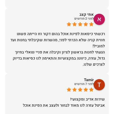
אתי קצב
לפני 2 חודשים
רכשתי כיסאות לפינת אוכל בהום דקור וזו הייתה פשוט
חווית קניה שלא הכרתי לפני, מהשרות שקיבלתי בחנות ועד
הגעתי לחנות בראשון לציון וקיבלה את פניי נטאלי בחיוך
גדול, עזרה, כיוונה במקצועיות והתאימה לנו כסיאות בדיוק
כשבוע לאחר הרכישה יצרו איתי קשר משרות הלקוחות
Tamir
לתאם הגעה, יש לציין שהיו מאוד מתחשבים בלוז הצפוף
לפני 7 חודשים
ערב לפני ההגעה של המוביל (יובל) הוא התקשר לוודא
כתובת ופרטים ובבוקר שלמחרת הגיע עם כל הסחורה עטופה
אביטל עזרה לנו מאוד לבחור ולעצב את הפינת אוכל
תודה לכם הום דקור, אתם דוגמא ומופת לאיך חנויות צריכות