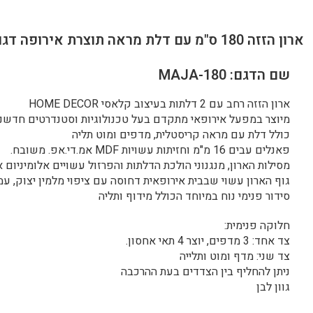
ארון הזזה 180 ס"מ עם דלת מראה תוצרת אירופה דגם מריל 180
שם הדגם: MAJA-180
ארון הזזה רחב עם 2 דלתות בעיצוב קלאסי HOME DECOR
מיוצר במפעל אירופאי מתקדם בעל טכנולוגיות וסטנדרטים חדשניי
כולל דלת עם מראה קריסטלית, מדפים ומוט תליה
פאנלים עבים 16 מ"מ וחזיתות עשויות MDF אמ.די.אפ. משובח.
מסילות הארון, מנגנוני הולכת הדלתות והפרזול עשויים אלומיניום א
גוף הארון עשוי שבבית אירופאית דחוסה עם ציפוי מלמין יצוק, עמ
סידור פנימי נוח במיוחד הכולל מידוף ותליה
חלוקה פנימית:
צד אחד: 3 מדפים, יוצר 4 תאי אחסון.
צד שני: מדף ומוט ותלייה
ניתן להחליף בין הצדדים בעת ההרכבה
גוון לבן