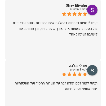
הגעה, יש לציין שהיו מאוד מתחשבים בלוז הצפוף שלי ותיאמו
Shay Eliyahu
לפני 2 חודשים
ערב לפני ההגעה של המוביל (יובל) הוא התקשר לוודא כתובת
ופרטים ובבוקר שלמחרת הגיע עם כל הסחורה עטופה וארוזה
קנינו 2 ספות נפתחות בהמלצת איש המכירות בחנות והוא פגע
בול הספות תואמות את הצורך שלנו בדיוק והן נוחות מאוד
תודה לכם הום דקור, אתם דוגמא ומופת לאיך חנויות צריכות
לישיבה ושינה כאחד
זכיתם ביושר בלקוחה שבטוח תחזור!
אורלי מלכה
לפני 3 חודשים
רציתי לומר לכם תודה רבה על השרות המסור ועל האכפתיות
.יחס אנושי והכול ברוגע