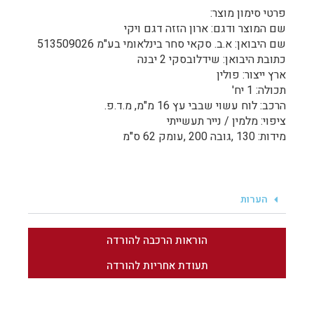
פרטי סימון מוצר:
שם המוצר ודגם: ארון הזזה דגם ויקי
שם היבואן: א.ב. סקאי סחר בינלאומי בע"מ 513509026
כתובת היבואן: שידלובסקי 2 יבנה
ארץ ייצור: פולין
תכולה: 1 יח'
הרכב: לוח עשוי שבבי עץ 16 מ"מ, מ.ד.פ.
ציפוי: מלמין / נייר תעשייתי
מידות: 130 ,גובה 200 ,עומק 62 ס"מ
הערות
הוראות הרכבה להורדה
תעודת אחריות להורדה