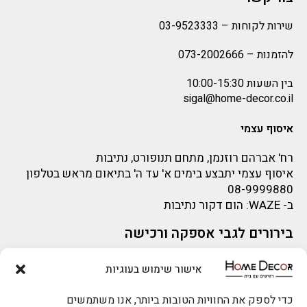
שירות לקוחות –
03-9523333
להזמנות –
073-2002666
בין השעות 10:00-15:30
sigal@home-decor.co.il
איסוף עצמי
רח' אברהם רוזנמן, מתחם תנופורט, נתיבות
איסוף עצמי יתבצע בימים א' עד ה' בתיאום מראש בטלפון
08-9999880
ב-
WAZE
: הום דקור נתיבות
בירורים לגבי אספקה ורכישה
בירור לגבי אספקה -ניתן לפנות למייל:
sigal@home-decor.co.il
אישור שימוש בעוגיות
פניות לפני רכישה – ניתן לפנות למייל: omer@home-
להזמנות 073-2002666
decor.co.il
כדי לספק את החוויות הטובות ביותר, אנו משתמשים