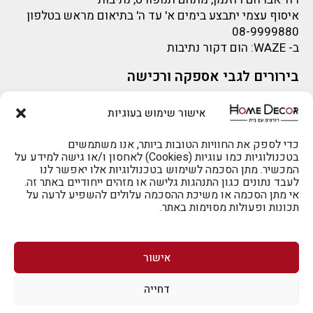
איסוף עצמי יתבצע בימים א' עד ה' בתיאום מראש בטלפון
08-9999880
ב-
WAZE
: הום דקור נתיבות
בירורים לגבי אספקה ורכישה
בירור לגבי אספקה -ניתן לפנות למייל:
sigal@home-decor.co.il
אישור שימוש בעוגיות
להזמנות 073-2002666
פניות לפני רכישה – ניתן לפנות למייל: omer@home-
decor.co.il
כדי לספק את החוויות הטובות ביותר, אנו משתמשים
בטכנולוגיות כמו עוגיות (Cookies) לאחסון ו/או גישה למידע על
המכשיר. מתן הסכמה לשימוש בטכנולוגיות אלו יאפשר לנו
לעבד נתונים כגון התנהגות גלישה או מזהים ייחודיים באתר זה.
אי מתן הסכמה או משיכת ההסכמה עלולים להשפיע לרעה על
תכונות ופעולות מסוימות באתר.
לרכישה טלפונית: 073-2002666
אישור
דחייה
לביטול הזמנה