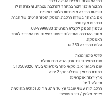
דמי המשלוח כוללים הובלה בלבד.
המוצר תוכנן ויוצר במיוחד להרכבה עצמית, ומצורפות לו
הוראות הרכבה מפורטות מלוות באיורים.
אם ברצונך בשרות הרכבה, הספק ימסור פרטים של חברת
הרכבות מקצועית.
טלפון הספק לקבלת הפרטים: 08-9999880.
מועד ההרכבה והתשלום ייעשו בתיאום עם המרכיב לאחר
האספקה.
עלות ההרכבה 250 ₪.
פרטי סימון מוצר:
שם המוצר ודגם: ארון הזזה דגם אטלס
שם היבואן: א.ב. סקאי סחר בינלאומי בע"מ 513509026
כתובת היבואן: שידלובסקי 2 יבנה
ארץ ייצור: אוקראינה
תכולה: 1 יח'
הרכב: לוח עשוי שבבי עץ 16 מ"מ, מ.ד.פ, זכוכית מחוסמת
ציפוי: מלמין / נייר תעשייתי