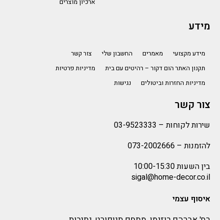
ארכיון מוצרים
מידע
מידע מקצועי
מאמרים
החשבון שלי
צור קשר
תקנון האתר הום דקור – רהיטים עם בית
מדיניות פרטיות
מדיניות החזרות וביטולים
נגישות
צור קשר
שירות לקוחות –
03-9523333
להזמנות –
073-2002666
בין השעות 10:00-15:30
sigal@home-decor.co.il
איסוף עצמי
רח' אברהם רוזנמן, מתחם תנופורט, נתיבות