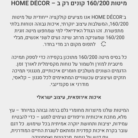
מיטות 160/200 קונים רק ב – HOME DÉCOR
ב־HOME DÉCOR אנו מציעים קולקציה ייחודית של מיטות
160/200, המשלבות עיצוב יוקרתי, איכות גבוהה ונוחות בלתי
מתפשרת. זהו הגודל האידיאלי למי שמחפש מיטה זוגית
160/200 שמעניקה מרחב שינה נעים לשני אנשים, מבלי
לתפוס מקום רב מדי בחדר.
כל בסיס מיטה 160/200 מתוכנן בקפידה כדי לספק תמיכה
מיטבית למזרן ולשמור על נוחות מקסימלית לאורך זמן.
הדגמים השונים משלבים חומרים איכותיים, מנגנוני תמיכה
חזקים ועיצובים עכשוויים המתאימים לכל סגנון – קלאסי,
מודרני או סקנדינבי.
איכות אירופאית, עיצוב ישראלי
המיטות שלנו מיוצרות מחומרי גלם ברמה גבוהה במיוחד – עץ
מלא, מתכת איכותית וריפודים נעימים למגע – כדי להבטיח
עמידות, יציבות ותחושת יוקרה אמיתית בכל שימוש. כל דגם
עובר בקרת איכות קפדנית ומותאם לשגרת החיים המודרנית,
עם דגש על נוחות, פרקטיות ואסתטיקה.