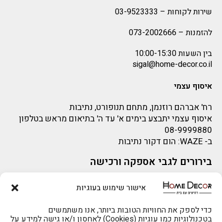
שירות לקוחות –
03-9523333
להזמנות –
073-2002666
בין השעות 10:00-15:30
sigal@home-decor.co.il
איסוף עצמי
רח' אברהם רוזנמן, מתחם תנופורט, נתיבות
איסוף עצמי יתבצע בימים א' עד ה' בתיאום מראש בטלפון
08-9999880
ב-
WAZE
: הום דקור נתיבות
בירורים לגבי אספקה ורכישה
בירור לגבי אספקה -ניתן לפנות למייל:
sigal@home-decor.co.il
אישור שימוש בעוגיות
פניות לפני רכישה – ניתן לפנות למייל: omer@home-
decor.co.il
כדי לספק את החוויות הטובות ביותר, אנו משתמשים
בטכנולוגיות כמו עוגיות (Cookies) לאחסון ו/או גישה למידע על