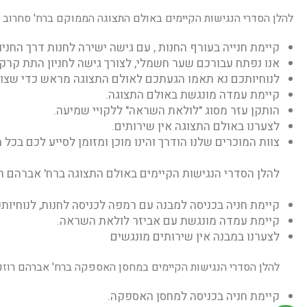
להלן הסדרי הנגישות הקיימים באולם התצוגה הממוקם ברח' סחרוב דוד 5 פינת אלחנן 10 (מרכז עסקים ) ראשון לציון – קומה מי
קיימת חנייה בעורף החנות , עם גישה ישירה לחנות דרך החניו
אנו נפתח עבורכם שער חשמלי, לצורך גישה לחניון התת קרקע
לנוחיותכם נא תאמו הגעתכם לאולם התצוגה מראש כדי שצוות
קיימת עמדה מונגשת באולם התצוגה.
הותקן עזר מסוג "לולאת השראה" ללקויי שמיעה.
לצערנו באולם התצוגה אין שירותים.
צוות המוכרים שלנו הודרך והינו מוכן ומזומן לסייע לכם בכל
להלן הסדרי הנגישות הקיימים באולם התצוגה ברח' אברהם רוז
קיימת חניה בכניסה למבנה עם רמפה לכניסה לחנות, לנוחיות
קיימת עמדה מונגשת עם אביזר לולאת השראה.
לצערנו במבנה אין שירותים מונגשים
להלן הסדרי הנגישות הקיימים במחסן האספקה ברח' אברהם רוזנמן
קיימת חניה בכניסה למחסן האספקה.