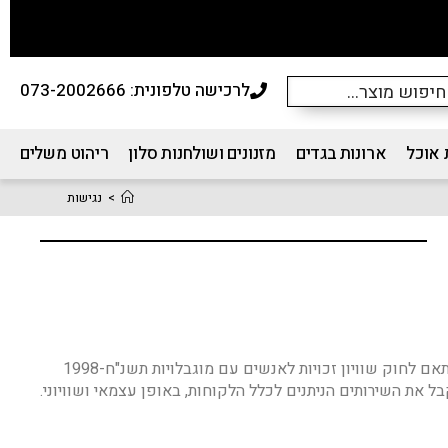
לרכישה טלפונית: 073-2002666
 אוכל
ארונות בגדים
מזנונים ושולחנות סלון
ריהוט משלים
>
נגישות
הום דקור רהיטים נוקטת את מירב המאמצים ומשקיע משאבים רבים על מנת לספק לכל לקוחותיו שירות שוויוני, מכובד, נגיש ומקצועי. בהתאם לחוק שוויון זכויות לאנשים עם מוגבלויות תשנ"ח-1998
את השירותים הניתנים לכלל הלקוחות, באופן עצמאי ושוויוני.