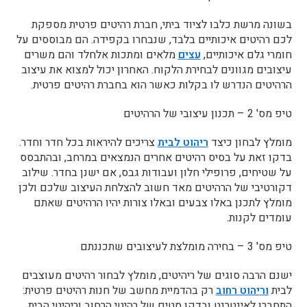
בשונה מרשת כלבו לציוד ביתי, חברת רהיטים פרטית מספקת
לכם רהיטים איכותיים בלבד, שנבחרו בקפידה. הם מבוססים על
חומרי גלם איכותיים,
עצים
מלאים ומתכות אלחלד והם משרים
עיצובים מגוונים לבחירת הלקוח. האחרון יכול למצוא את עיצוב
הרהיטים הנדרש לו בקלות כאשר הוא בחברת רהיטים פרטית.
טיפ מס' 2 – תכנון עיצובי של הרהיטים
מומלץ לבחון כיצד
ריהוט לבית
צריכים להיראות בכל חדר וחדר.
בדקו זאת על בסיס רהיטים אחרים הנמצאים במרחב, ובהתבסס
על שטיחים, פרופילי חלון ועבודות גבס, אם ישנן בחדר. שילוב
דקורטיבי של הרהיטים מאד חשוב להצלחת העיצוב שלכם ולכן
מומלץ לתכנן באלו צבעים ובאלו צורות יהיו הרהיטים שאתם
עומדים לקנות.
טיפ מס' 3 – בחירה מומלצת לעיצובים שתכננתם
ישנם הרבה סוגים של ריהיטים, מומלץ לבחור רהיטים מעוצבים
לבית
וריהוט רחוב
רק בהדמיית מחשב של חנות רהיטים פרטית:
התחברו לאינטרנט ובדקו סטים של רהיטי הרחוב וריהיטי הבית