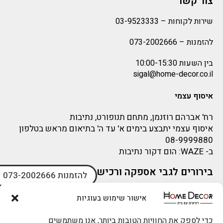
צור קשר
שירות לקוחות –
03-9523333
להזמנות –
073-2002666
בין השעות 10:00-15:30
sigal@home-decor.co.il
איסוף עצמי
רח' אברהם רוזנמן, מתחם תנופורט, נתיבות
איסוף עצמי יתבצע בימים א' עד ה' בתיאום מראש בטלפון
08-9999880
ב-
WAZE
: הום דקור נתיבות
בירורים לגבי אספקה ורכישה
להזמנות 073-2002666
בירור לגבי אספקה -ניתן לפנות למייל:
sigal@home-decor.co.il
אישור שימוש בעוגיות
פניות לפני רכישה – ניתן לפנות למייל: omer@home-
decor.co.il
כדי לספק את החוויות הטובות ביותר, אנו משתמשים