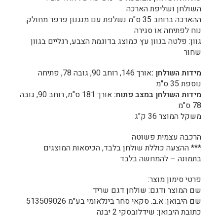
השולחן ושליפת הארכה
ההארכה ברוחב 35 ס"מ נשלפת עם מנגנון פרפר מחולק
נוח לפתיחה או סגירה
גוון: פלטה בגוון עץ כמוצג בדוגמת הצבע, רגליים בגוון
שחור
מידות השולחן
:
אורך 146, רוחב 90, גובה 78, פתיחה
נוספת 35 ס"מ
מידות השולחן במצב פתוח
:
אורך 181 ס"מ, רוחב 90, גובה
78 ס"מ
משקל המוצר 36 ק"ג
הרכבה עצמית פשוטה
*** ההצעה כוללת שולחן בלבד, הכיסאות המוצגים
בתמונה – להמחשה בלבד
פרטי סימון מוצר:
שם המוצר ודגם: שולחן דגם שריד
שם היבואן: א.ב. סקאי סחר בינלאומי בע"מ 513509026
כתובת היבואן: שידלובסקי 2 יבנה