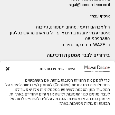
sigal@home-decor.co.il
איסוף עצמי
רח' אברהם רוזנמן, מתחם תנופורט, נתיבות
איסוף עצמי יתבצע בימים א' עד ה' בתיאום מראש בטלפון
08-9999880
ב-
WAZE
: הום דקור נתיבות
בירורים לגבי אספקה ורכישה
בירור לגבי אספקה -ניתן לפנות למייל:
sigal@home-decor.co.il
אישור שימוש בעוגיות
פניות לפני רכישה – ניתן לפנות למייל: omer@home-
להזמנות 073-2002666
decor.co.il
כדי לספק את החוויות הטובות ביותר, אנו משתמשים
בטכנולוגיות כמו עוגיות (Cookies) לאחסון ו/או גישה למידע על
המכשיר. מתן הסכמה לשימוש בטכנולוגיות אלו יאפשר לנו
לעבד נתונים כגון התנהגות גלישה או מזהים ייחודיים באתר זה.
אי מתן הסכמה או משיכת ההסכמה עלולים להשפיע לרעה על
תכונות ופעולות מסוימות באתר.
לרכישה טלפונית: 073-2002666