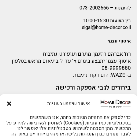
להזמנות –
073-2002666
בין השעות 10:00-15:30
sigal@home-decor.co.il
איסוף עצמי
רח' אברהם רוזנמן, מתחם תנופורט, נתיבות
איסוף עצמי יתבצע בימים א' עד ה' בתיאום מראש בטלפון
08-9999880
ב-
WAZE
: הום דקור נתיבות
בירורים לגבי אספקה ורכישה
בירור לגבי אספקה -ניתן לפנות למייל:
sigal@home-decor.co.il
אישור שימוש בעוגיות
פניות לפני רכישה – ניתן לפנות למייל: omer@home-
decor.co.il
כדי לספק את החוויות הטובות ביותר, אנו משתמשים
בטכנולוגיות כמו עוגיות (Cookies) לאחסון ו/או גישה למידע על
המכשיר. מתן הסכמה לשימוש בטכנולוגיות אלו יאפשר לנו
להזמנות 073-2002666
לעבד נתונים כגון התנהגות גלישה או מזהים ייחודיים באתר זה.