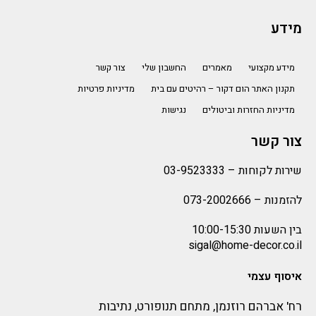
מידע
מידע מקצועי
מאמרים
החשבון שלי
צור קשר
תקנון האתר הום דקור – רהיטים עם בית
מדיניות פרטיות
מדיניות החזרות וביטולים
נגישות
צור קשר
שירות לקוחות –
03-9523333
להזמנות –
073-2002666
בין השעות 10:00-15:30
sigal@home-decor.co.il
איסוף עצמי
רח' אברהם רוזנמן, מתחם תנופורט, נתיבות