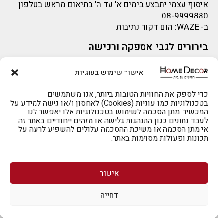
איסוף עצמי יתבצע בימים א' עד ה' בתיאום מראש בטלפון
08-9999880
ב-
WAZE
: הום דקור נתיבות
בירורים לגבי אספקה ורכישה
בירור לגבי אספקה -ניתן לפנות למייל:
sigal@home-decor.co.il
אישור שימוש בעוגיות
פניות לפני רכישה – ניתן לפנות למייל: omer@home-
decor.co.il
להזמנות 073-2002666
כדי לספק את החוויות הטובות ביותר, אנו משתמשים
בטכנולוגיות כמו עוגיות (Cookies) לאחסון ו/או גישה למידע על
המכשיר. מתן הסכמה לשימוש בטכנולוגיות אלו יאפשר לנו
לעבד נתונים כגון התנהגות גלישה או מזהים ייחודיים באתר זה.
אי מתן הסכמה או משיכת ההסכמה עלולים להשפיע לרעה על
תכונות ופעולות מסוימות באתר.
לרכישה טלפונית: 073-2002666
אישור
דחייה
לביטול הזמנה