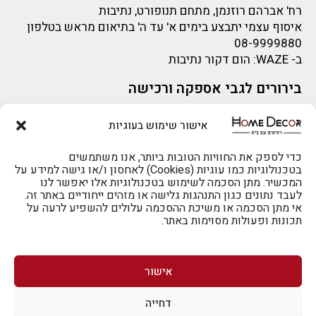
רח' אברהם רוזנמן, מתחם תנופורט, נתיבות
איסוף עצמי יתבצע בימים א' עד ה' בתיאום מראש בטלפון
08-9999880
ב-
WAZE
: הום דקור נתיבות
בירורים לגבי אספקה ורכישה
בירור לגבי אספקה -ניתן לפנות למייל:
sigal@home-decor.co.il
אישור שימוש בעוגיות
פניות לפני רכישה – ניתן לפנות למייל: omer@home-
decor.co.il
להזמנות 073-2002666
כדי לספק את החוויות הטובות ביותר, אנו משתמשים
בטכנולוגיות כמו עוגיות (Cookies) לאחסון ו/או גישה למידע על
המכשיר. מתן הסכמה לשימוש בטכנולוגיות אלו יאפשר לנו
לעבד נתונים כגון התנהגות גלישה או מזהים ייחודיים באתר זה.
אי מתן הסכמה או משיכת ההסכמה עלולים להשפיע לרעה על
תכונות ופעולות מסוימות באתר.
לרכישה טלפונית: 073-2002666
אישור
דחייה
לביטול הזמנה