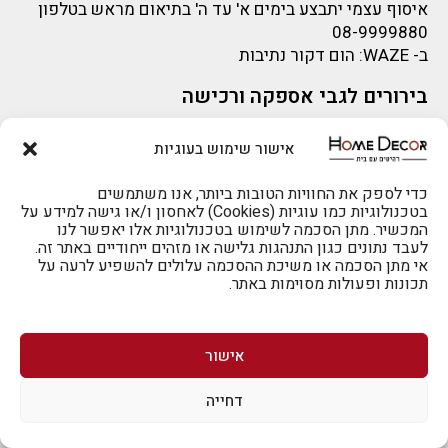
איסוף עצמי יתבצע בימים א' עד ה' בתיאום מראש בטלפון
08-9999880
ב-
WAZE
: הום דקור נתיבות
בירורים לגבי אספקה ורכישה
בירור לגבי אספקה -ניתן לפנות למייל:
sigal@home-decor.co.il
אישור שימוש בעוגיות
פניות לפני רכישה – ניתן לפנות למייל: omer@home-
decor.co.il
להזמנות 073-2002666
כדי לספק את החוויות הטובות ביותר, אנו משתמשים
בטכנולוגיות כמו עוגיות (Cookies) לאחסון ו/או גישה למידע על
המכשיר. מתן הסכמה לשימוש בטכנולוגיות אלו יאפשר לנו
לעבד נתונים כגון התנהגות גלישה או מזהים ייחודיים באתר זה.
אי מתן הסכמה או משיכת ההסכמה עלולים להשפיע לרעה על
תכונות ופעולות מסוימות באתר.
לרכישה טלפונית: 073-2002666
אישור
דחייה
לביטול הזמנה