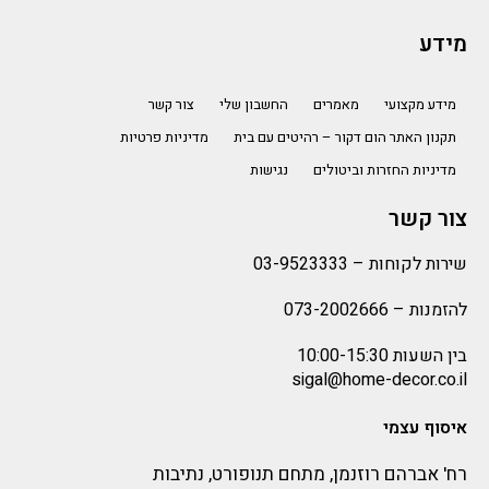
מידע
מידע מקצועי
מאמרים
החשבון שלי
צור קשר
תקנון האתר הום דקור – רהיטים עם בית
מדיניות פרטיות
מדיניות החזרות וביטולים
נגישות
צור קשר
שירות לקוחות –
03-9523333
להזמנות –
073-2002666
בין השעות 10:00-15:30
sigal@home-decor.co.il
איסוף עצמי
רח' אברהם רוזנמן, מתחם תנופורט, נתיבות