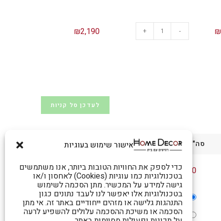
₪
2,190
+
-
לעדכן סל קניות
סה"כ בסל הקניות
אישור שימוש בעוגיות
כדי לספק את החוויות הטובות ביותר, אנו משתמשים
₪
2,190
בטכנולוגיות כמו עוגיות (Cookies) לאחסון ו/או
גישה למידע על המכשיר. מתן הסכמה לשימוש
בטכנולוגיות אלו יאפשר לנו לעבד נתונים כגון
₪
299
משלוח:
התנהגות גלישה או מזהים ייחודיים באתר זה. אי מתן
הסכמה או משיכת ההסכמה עלולים להשפיע לרעה
איסוף עצמי​ - רח' אברהם רוזנמן, מתחם
על תכונות ופעולות מסוימות באתר.