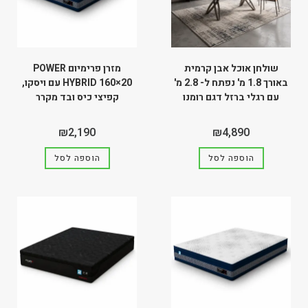
שולחן אוכל אבן קרמית
מזרן פרימיום POWER
באורך 1.8 מ' נפתח ל- 2.8 מ'
HYBRID 160×20 עם ויסקו,
עם רגלי ברזל דגם רומנו
קפיצי כיס ובד מקרר
₪
2,190
₪
4,890
הוספה לסל
הוספה לסל