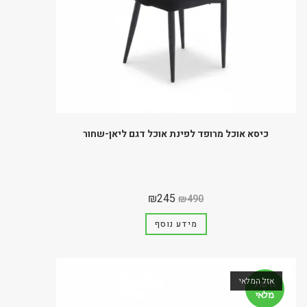
כיסא אוכל מרופד לפינת אוכל דגם ליאן-שחור
₪
245
₪
490
מידע נוסף
אזל המלאי