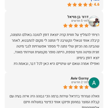
4.6
דרור בן מויאל
לפני 5 חודשים
רציתי להמליץ על חווית קניה יוצאת דופן לטובה באולם התצוגה,
קיבלה אותי נטאלי הקשיבה לי ונתנה לי מקום להתבטא, לאחר
שהבינה מה הכיוון שלי נתנה לי מספר אפשרויות לגבי מיטה
זוגית ומיטה וחצי נוספת, הייתה סופר מקצועית ושירותי מאוד,
אז על שירות, יחס, מקצועיות, הקשבה, ואפילו על מחיר הוגן נתתי
Aviv Gorny
תודה.
לפני 2 חודשים
וואלה נעזרתי בדניאל שירות ברמה הכי גבוהה היה איזה בעיה עם
קבלת המוצר במחסן ופינקו אותי כפיצוי במשלוח חינם
אלופיםםם!!