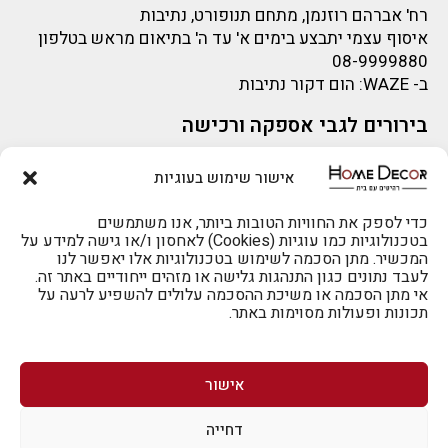
רח' אברהם רוזנמן, מתחם תנופורט, נתיבות
איסוף עצמי יתבצע בימים א' עד ה' בתיאום מראש בטלפון
08-9999880
ב-
WAZE
: הום דקור נתיבות
בירורים לגבי אספקה ורכישה
בירור לגבי אספקה -ניתן לפנות למייל:
sigal@home-decor.co.il
אישור שימוש בעוגיות
פניות לפני רכישה – ניתן לפנות למייל: omer@home-
decor.co.il
להזמנות 073-2002666
כדי לספק את החוויות הטובות ביותר, אנו משתמשים
בטכנולוגיות כמו עוגיות (Cookies) לאחסון ו/או גישה למידע על
המכשיר. מתן הסכמה לשימוש בטכנולוגיות אלו יאפשר לנו
לעבד נתונים כגון התנהגות גלישה או מזהים ייחודיים באתר זה.
אי מתן הסכמה או משיכת ההסכמה עלולים להשפיע לרעה על
תכונות ופעולות מסוימות באתר.
לרכישה טלפונית: 073-2002666
אישור
דחייה
לביטול הזמנה