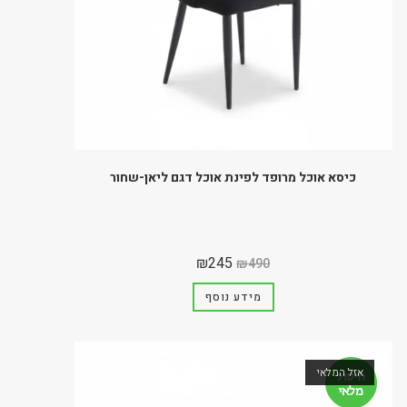
כיסא אוכל מרופד לפינת אוכל דגם ליאן-שחור
₪
245
₪
490
מידע נוסף
אזל המלאי