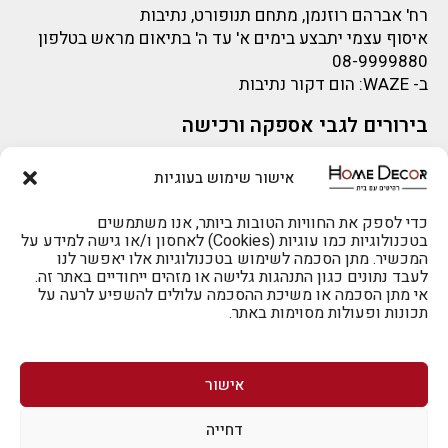
רח' אברהם רוזנמן, מתחם תנופורט, נתיבות
איסוף עצמי יתבצע בימים א' עד ה' בתיאום מראש בטלפון
08-9999880
ב-
WAZE
: הום דקור נתיבות
בירורים לגבי אספקה ורכישה
בירור לגבי אספקה -ניתן לפנות למייל:
sigal@home-decor.co.il
אישור שימוש בעוגיות
פניות לפני רכישה – ניתן לפנות למייל: omer@home-
decor.co.il
להזמנות 073-2002666
כדי לספק את החוויות הטובות ביותר, אנו משתמשים
בטכנולוגיות כמו עוגיות (Cookies) לאחסון ו/או גישה למידע על
המכשיר. מתן הסכמה לשימוש בטכנולוגיות אלו יאפשר לנו
לעבד נתונים כגון התנהגות גלישה או מזהים ייחודיים באתר זה.
אי מתן הסכמה או משיכת ההסכמה עלולים להשפיע לרעה על
תכונות ופעולות מסוימות באתר.
לרכישה טלפונית: 073-2002666
אישור
דחייה
לביטול הזמנה